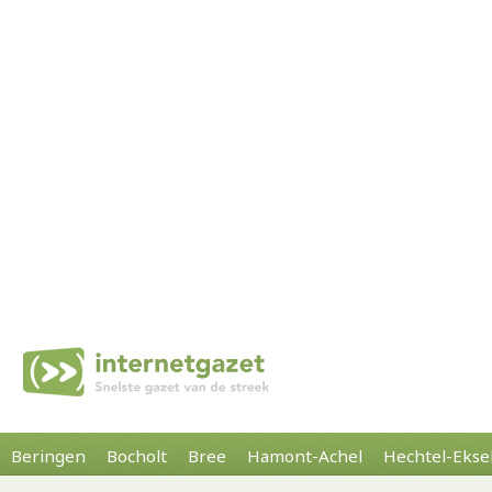
Beringen
Bocholt
Bree
Hamont-Achel
Hechtel-Ekse