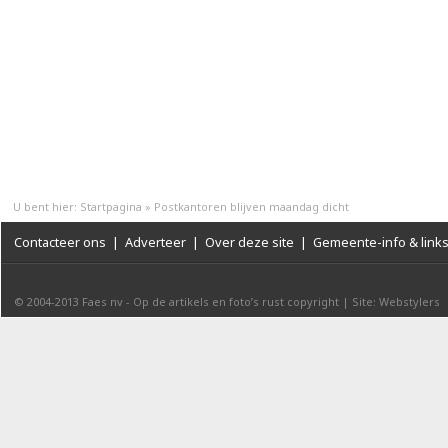
U bent hier:
Startpagina
»
Postkantoren blijven maandag dicht
Contacteer ons
|
Adverteer
|
Over deze site
|
Gemeente-info & link
© 2004-2013
Faes nv
-
Op de artikels en foto’s rust copyright
|
Site: Webstylers