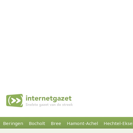
Beringen
Bocholt
Bree
Hamont-Achel
Hechtel-Ekse