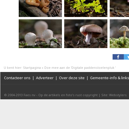
U bent hier:
Startpagina
»
Doe mee aan de 'Digitale paddenstoelenpluk '
Contacteer ons
|
Adverteer
|
Over deze site
|
Gemeente-info & link
© 2004-2013
Faes nv
-
Op de artikels en foto’s rust copyright
|
Site: Webstylers