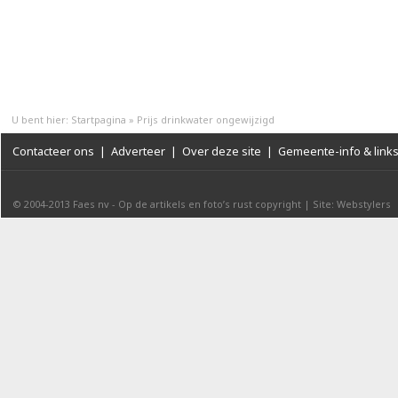
U bent hier:
Startpagina
»
Prijs drinkwater ongewijzigd
Contacteer ons
|
Adverteer
|
Over deze site
|
Gemeente-info & link
© 2004-2013
Faes nv
-
Op de artikels en foto’s rust copyright
|
Site: Webstylers