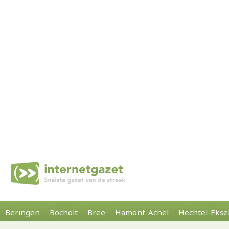
Beringen
Bocholt
Bree
Hamont-Achel
Hechtel-Ekse