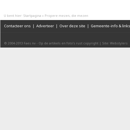
U bent hier:
Startpagina
»
Propere mezen, die mezen
Contacteer ons
|
Adverteer
|
Over deze site
|
Gemeente-info & link
© 2004-2013
Faes nv
-
Op de artikels en foto’s rust copyright
|
Site: Webstylers