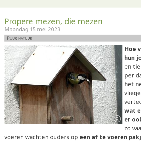
Propere mezen, die mezen
Maandag 15 mei 2023
Puur natuur
Hoe v
hun j
en ti
per d
het n
vliege
verte
wat e
er ook
zo vaa
voeren wachten ouders op
een af te voeren pak