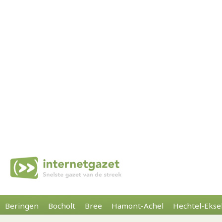
Beringen
Bocholt
Bree
Hamont-Achel
Hechtel-Ekse