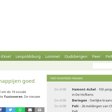
-Eksel
Leopoldsburg
Lommel
Oudsbergen
Peer
Pel
Het recentste nieuws
happijen goed
Do 6/08
Hamont-Achel
- 103-jarig
 om de 19 sociale
in De Hofkens
 te
fusioneren
. De nieuwe
Do 6/08
Beringen
- Sierlijke kraa
Do 6/08
Pelt
- 26 meldingen van C
Pelt