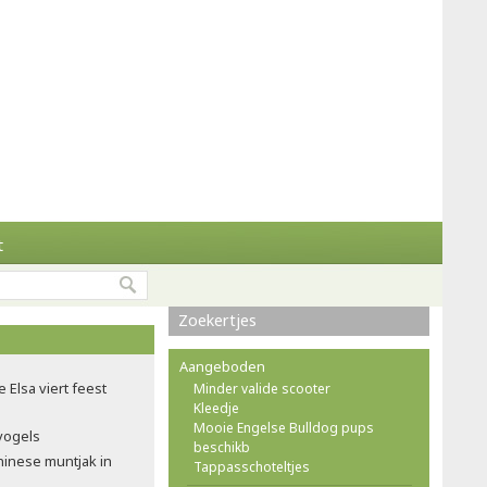
t
Zoekertjes
Aangeboden
e Elsa viert feest
Minder valide scooter
Kleedje
Mooie Engelse Bulldog pups
nvogels
beschikb
hinese muntjak in
Tappasschoteltjes