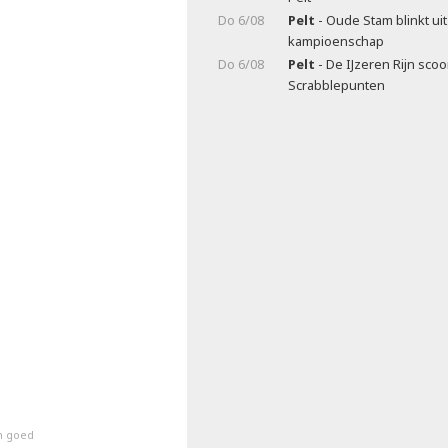
Do 6/08
Pelt
- Oude Stam blinkt ui
kampioenschap
Do 6/08
Pelt
- De IJzeren Rijn scoo
Scrabblepunten
n goed