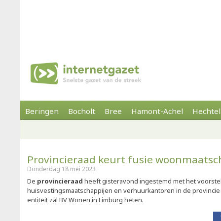
Beringen
Bocholt
Bree
Hamont-Achel
Hechtel
Provincieraad keurt fusie woonmaatsc
Donderdag 18 mei 2023
De
provincieraad
heeft gisteravond ingestemd met het voorstel
huisvestingsmaatschappijen en verhuurkantoren in de provincie
entiteit zal BV Wonen in Limburg heten.