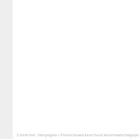
U bent hier:
Startpagina
»
Provincieraad keurt fusie woonmaatschappije