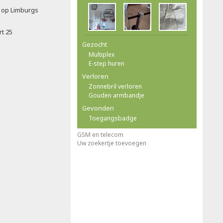
t op Limburgs
rt 25
Gezocht
Multiplex
E-step huren
Verloren
Zonnebril verloren
Gouden armbandje
Gevonden
Toegangsbadge
GSM en telecom
Uw zoekertje toevoegen