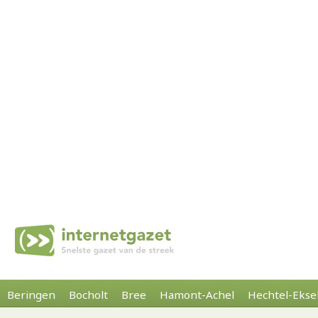
Beringen
Bocholt
Bree
Hamont-Achel
Hechtel-Ekse