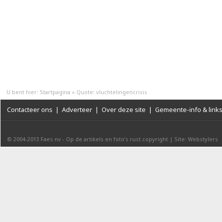
U bent hier:
Startpagina
»
Quote: vluchtelingencrisis
Contacteer ons
|
Adverteer
|
Over deze site
|
Gemeente-info & link
© 2004-2013
Faes nv
-
Op de artikels en foto’s rust copyright
|
Site: Webstylers