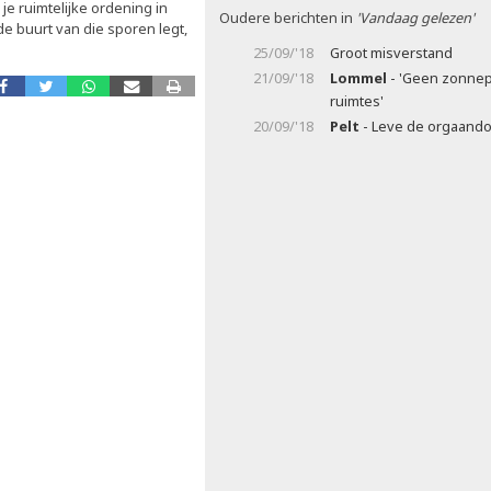
n je ruimtelijke ordening in
Oudere berichten in
'Vandaag gelezen'
 de buurt van die sporen legt,
25/09/'18
Groot misverstand
21/09/'18
Lommel
- 'Geen zonnep
ruimtes'
20/09/'18
Pelt
- Leve de orgaando