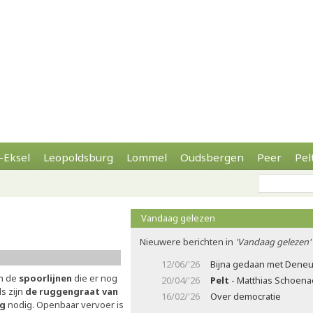
-Eksel
Leopoldsburg
Lommel
Oudsbergen
Peer
Pel
Vandaag gelezen
Nieuwere berichten in
'Vandaag gelezen'
12/06/'26
Bijna gedaan met Deneu
om de
spoorlijnen
die er nog
20/04/'26
Pelt
- Matthias Schoenae
s zijn
de ruggengraat van
16/02/'26
Over democratie
g
nodig. Openbaar vervoer is