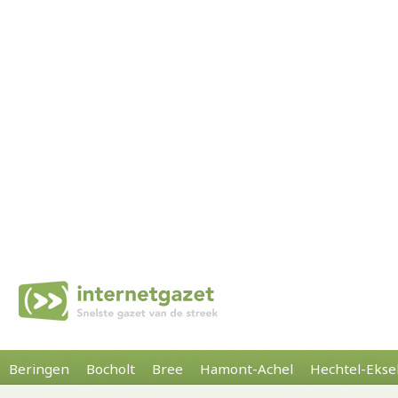
Beringen
Bocholt
Bree
Hamont-Achel
Hechtel-Ekse