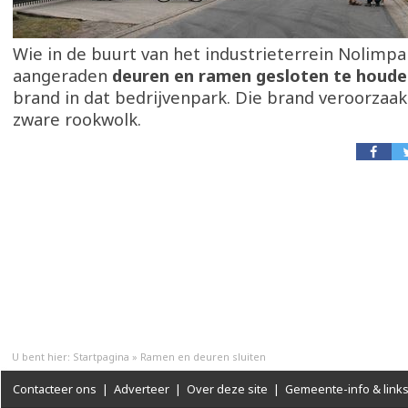
Wie in de buurt van het industrieterrein Nolimp
aangeraden
deuren en ramen gesloten te houd
brand in dat bedrijvenpark. Die brand veroorzaak
zware rookwolk.
U bent hier:
Startpagina
»
Ramen en deuren sluiten
Contacteer ons
|
Adverteer
|
Over deze site
|
Gemeente-info & link