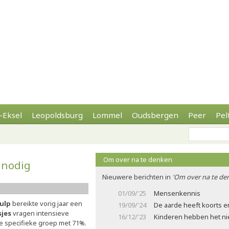
-Eksel
Leopoldsburg
Lommel
Oudsbergen
Peer
Pel
Om over na te denken
 nodig
Nieuwere berichten in
'Om over na te de
01/09/'25
Mensenkennis
hulp
bereikte vorig jaar een
19/09/'24
De aarde heeft koorts en
sjes
vragen intensieve
16/12/'23
Kinderen hebben het ni
e specifieke groep met 71%.