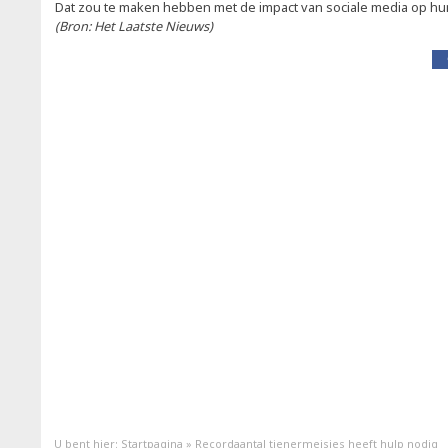
Dat zou te maken hebben met de impact van sociale media op hu
(Bron: Het Laatste Nieuws)
U bent hier:
Startpagina
»
Recordaantal tienermeisjes heeft hulp nodig