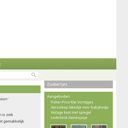
t
Zoekertjes
Aangeboden
nken'
Fisher-Price Klei Vormpjes
Aerosleep lakentje voor babybedje
Vintage kast met spiegel
 is ziek
Lederlook damesjasje
et gemakkelijk