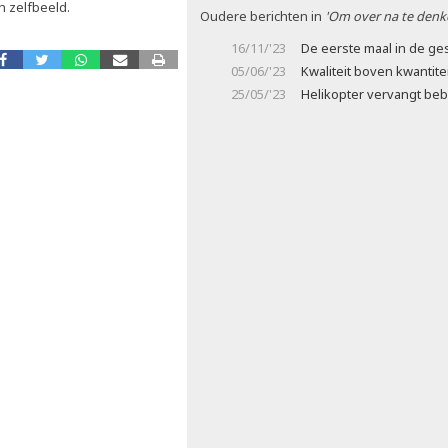
n zelfbeeld.
Oudere berichten in
'Om over na te denk
16/11/'23
De eerste maal in de ge
05/06/'23
Kwaliteit boven kwantite
25/05/'23
Helikopter vervangt be