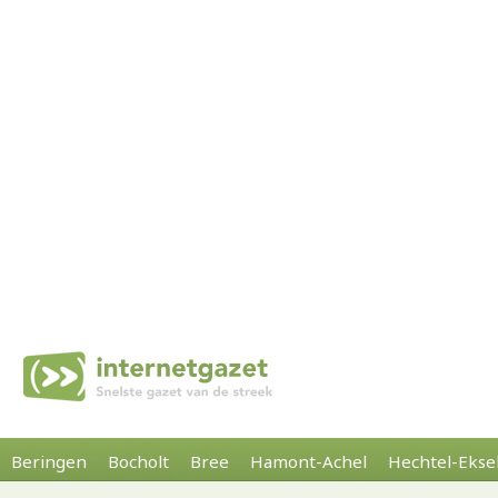
Beringen
Bocholt
Bree
Hamont-Achel
Hechtel-Ekse