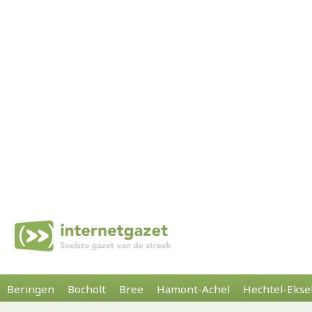
Beringen
Bocholt
Bree
Hamont-Achel
Hechtel-Ekse