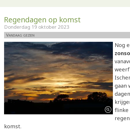
Regendagen op komst
Donderdag 19 oktober 2023
Vandaag gezien
Nog e
zons
vanav
weerf
Ische
gaan 
dagen
krijge
flinke
regen
komst.