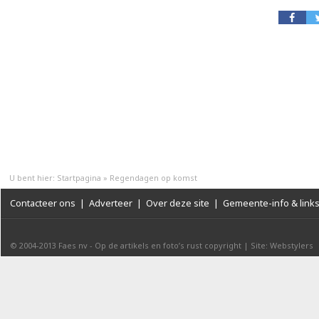
U bent hier:
Startpagina
»
Regendagen op komst
Contacteer ons
|
Adverteer
|
Over deze site
|
Gemeente-info & link
© 2004-2013
Faes nv
-
Op de artikels en foto’s rust copyright
|
Site: Webstylers