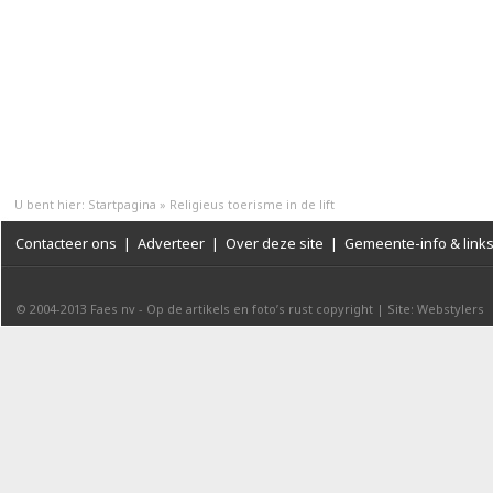
U bent hier:
Startpagina
»
Religieus toerisme in de lift
Contacteer ons
|
Adverteer
|
Over deze site
|
Gemeente-info & link
© 2004-2013
Faes nv
-
Op de artikels en foto’s rust copyright
|
Site: Webstylers