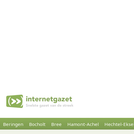
Beringen
Bocholt
Bree
Hamont-Achel
Hechtel-Ekse