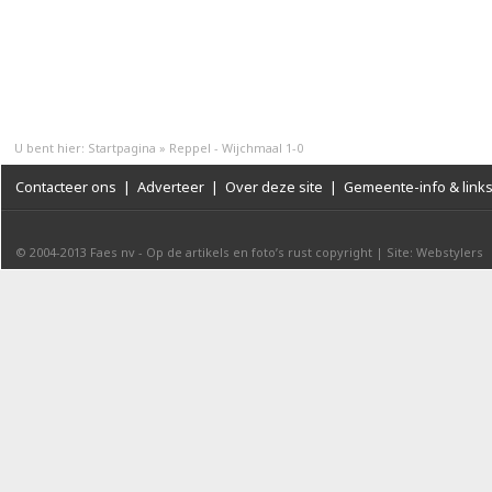
U bent hier:
Startpagina
»
Reppel - Wijchmaal 1-0
Contacteer ons
|
Adverteer
|
Over deze site
|
Gemeente-info & link
© 2004-2013
Faes nv
-
Op de artikels en foto’s rust copyright
|
Site: Webstylers