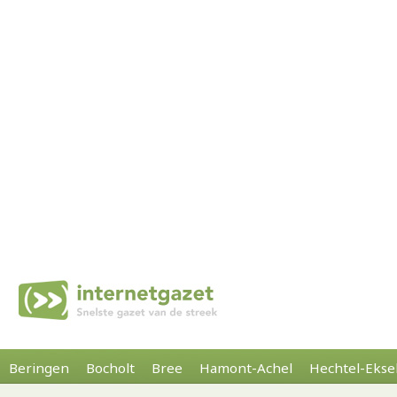
Beringen
Bocholt
Bree
Hamont-Achel
Hechtel-Ekse