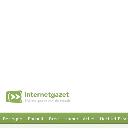
Beringen
Bocholt
Bree
Hamont-Achel
Hechtel-Ekse