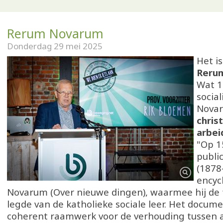
Rerum Novarum
Donderdag 29 mei 2025
Het i
Reru
Wat 1
social
Novar
christ
arbei
"Op 1
publi
(1878
encyc
Novarum (Over nieuwe dingen), waarmee hij d
legde van de katholieke sociale leer. Het docum
coherent raamwerk voor de verhouding tussen a