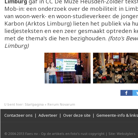
Limburg
gaf in CC De Muze Heusden-Zolder tekst
Mob-in: een onderzoek over de mobiliteit in Limb
van woon-werk- en woon-studieverkeer. de jonge
Karbon (Arktos Limburg) lieten het publiek via h
liedjesteksten en een zeer gesmaakt optreden 
met de thema's die hen bezighouden.
(foto's Bew
Limburg)
U bent hier:
Startpagina
»
Rerum Novarum
Contacteer ons
|
Adverteer
|
Over deze site
|
Gemeente-info & link
© 2004-2013
Faes nv
-
Op de artikels en foto’s rust copyright
|
Site: Webstylers