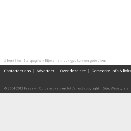
U bent hier:
Startpagina
»
Rijexamen: ook gps kunnen gebruiken
Contacteer ons
|
Adverteer
|
Over deze site
|
Gemeente-info & link
© 2004-2013
Faes nv
-
Op de artikels en foto’s rust copyright
|
Site: Webstylers