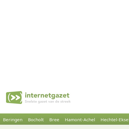
Beringen
Bocholt
Bree
Hamont-Achel
Hechtel-Ekse