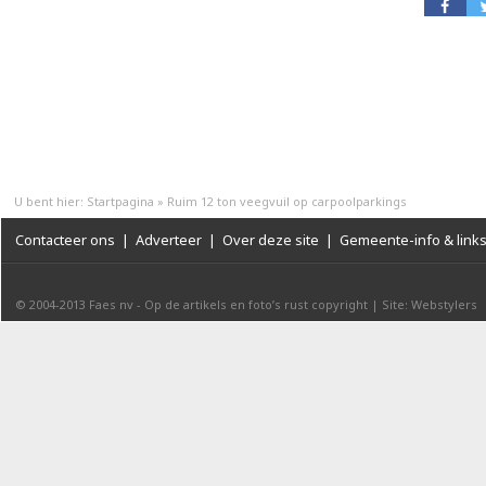
U bent hier:
Startpagina
»
Ruim 12 ton veegvuil op carpoolparkings
Contacteer ons
|
Adverteer
|
Over deze site
|
Gemeente-info & link
© 2004-2013
Faes nv
-
Op de artikels en foto’s rust copyright
|
Site: Webstylers