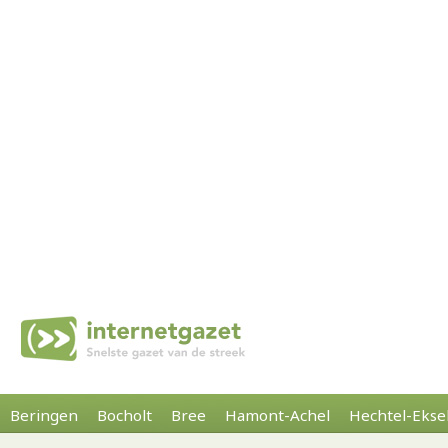
Beringen
Bocholt
Bree
Hamont-Achel
Hechtel-Ekse