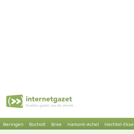
Beringen
Bocholt
Bree
Hamont-Achel
Hechtel-Ekse