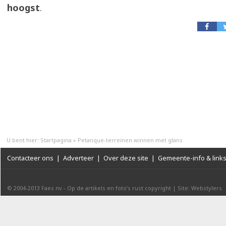
hoogst
.
U bent hier:
Startpagina
»
Petanque-terreinen winnen met glans
Contacteer ons
|
Adverteer
|
Over deze site
|
Gemeente-info & link
© 2004-2013
Faes nv
-
Op de artikels en foto’s rust copyright
|
Site: Webstylers