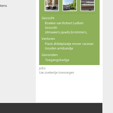
rtens
Gezocht
Boeken van Robert Ludlum
Gezocht:
zitmaaiers,quads,brommers,
Verloren
Plasti afdekplaatje mover caravan
Gouden armbandje
Gevonden
Toegangsbadge
Jobs
Uw zoekertje toevoegen