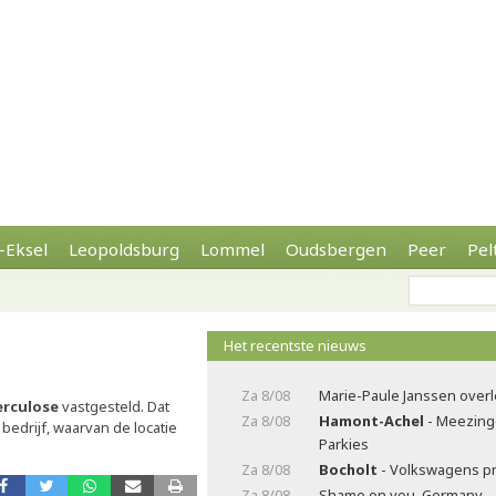
-Eksel
Leopoldsburg
Lommel
Oudsbergen
Peer
Pel
Het recentste nieuws
Za 8/08
Marie-Paule Janssen over
erculose
vastgesteld. Dat
Za 8/08
Hamont-Achel
- Meezing
bedrijf, waarvan de locatie
Parkies
Za 8/08
Bocholt
- Volkswagens pr
Za 8/08
Shame on you, Germany