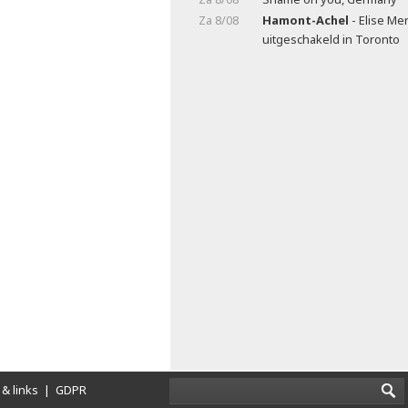
Za 8/08
Hamont-Achel
- Elise Me
uitgeschakeld in Toronto
& links
|
GDPR