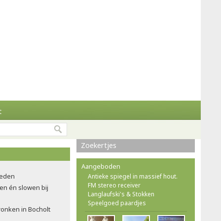
t
Zoekertjes
Aangeboden
leden
Antieke spiegel in massief hout.
FM stereo receiver
en én slowen bij
Langlaufski's & Stokken
Speelgoed paardjes
onken in Bocholt