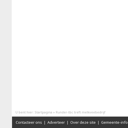
U bent hier:
Startpagina
»
Runder-tbc treft melkveebedrijf
Contacteer ons
|
Adverteer
|
Over deze site
|
Gemeente-info 