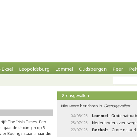
-Eksel
Leopoldsburg
Lommel
Oudsbergen
Peer
Pel
Grensgevallen
Nieuwere berichten in
'Grensgevallen'
04/08/'26
Lommel
- Grote natuurb
rijft The Irish Times. Een
25/07/'26
Nederlanders zien wegen
 gaat de sluiting in op 5
22/07/'26
Bocholt
- Grote natuur
ier Boeings staan, maar die