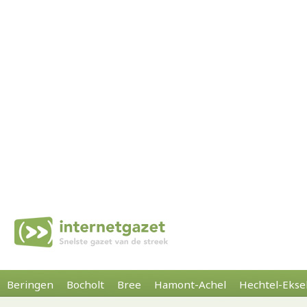
Beringen
Bocholt
Bree
Hamont-Achel
Hechtel-Ekse