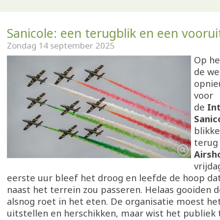
Sanicole: een terugblik en een voorui
Zondag 14 september 2025
Op he
de we
opnie
voor
de
In
Sanic
blikk
terug
Airs
vrijd
eerste uur bleef het droog en leefde de hoop da
naast het terrein zou passeren. Helaas gooiden 
alsnog roet in het eten. De organisatie moest 
uitstellen en herschikken, maar wist het publiek