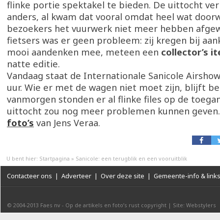
flinke portie spektakel te bieden. De uittocht ver
anders, al kwam dat vooral omdat heel wat door
bezoekers het vuurwerk niet meer hebben afgew
fietsers was er geen probleem: zij kregen bij aa
mooi aandenken mee, meteen een
collector’s i
natte editie.
Vandaag staat de Internationale Sanicole Airshow
uur. Wie er met de wagen niet moet zijn, blijft be
vanmorgen stonden er al flinke files op de toeg
uittocht zou nog meer problemen kunnen geven
foto’s
van Jens Veraa.
U bent hier:
Startpagina
»
Sanicole: een terugblik en een vooruitblik
Contacteer ons
|
Adverteer
|
Over deze site
|
Gemeente-info & link
© 2004-2013
Faes nv
-
Op de artikels en foto’s rust copyright
|
Site: Webstylers