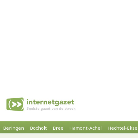
Beringen
Bocholt
Bree
Hamont-Achel
Hechtel-Ekse