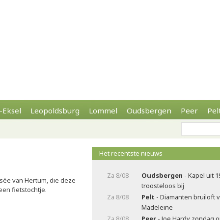
-Eksel
Leopoldsburg
Lommel
Oudsbergen
Peer
Pel
Het recentste nieuws
Za 8/08
Oudsbergen
- Kapel uit 1
sée van Hertum, die deze
troosteloos bij
en fietstochtje.
Za 8/08
Pelt
- Diamanten bruiloft 
Madeleine
Za 8/08
Peer
- Joe Hardy zondag 