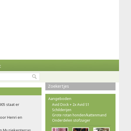
t
Zoekertjes
Aangeboden
905 staat er
Avid Dock + 2x Avid S1
Schilderijen
Grote rotan honden/kattenmand
voor Henri en
Onderdelen stofzuiger
op Muziekenterras