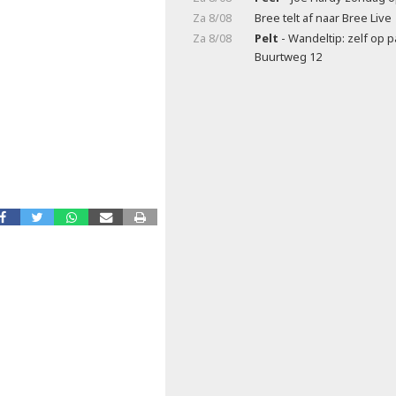
Za 8/08
Bree telt af naar Bree Live
Za 8/08
Pelt
- Wandeltip: zelf op 
Buurtweg 12