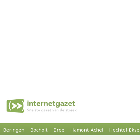
Beringen
Bocholt
Bree
Hamont-Achel
Hechtel-Ekse