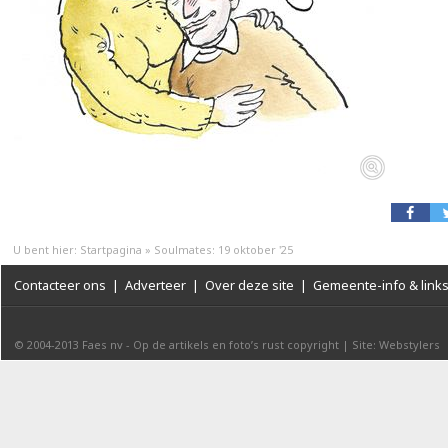
U bent hier:
Startpagina
»
Soulmates: 19 oktober '25
Contacteer ons
|
Adverteer
|
Over deze site
|
Gemeente-info & link
© 2004-2013
Faes nv
-
Op de artikels en foto’s rust copyright
|
Site: Webstylers