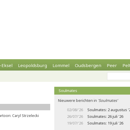
-Eksel
Leopoldsburg
Lommel
Oudsbergen
Peer
Pel
Soulmates
Nieuwere berichten in
'Soulmates'
02/08/'26
Soulmates: 2 augustus '
rtoon: Caryl Strzelecki
26/07/'26
Soulmates: 26 juli '26
19/07/'26
Soulmates: 19 juli '26