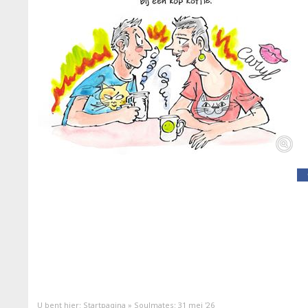
U bent hier:
Startpagina
»
Soulmates: 31 mei '26