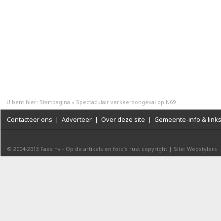
U bent hier:
Startpagina
»
Spectaculair verkeersongeval op N69
Contacteer ons
|
Adverteer
|
Over deze site
|
Gemeente-info & link
© 2004-2013
Faes nv
-
Op de artikels en foto’s rust copyright
|
Site: Webstylers