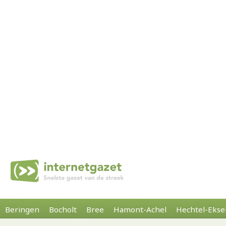
Beringen
Bocholt
Bree
Hamont-Achel
Hechtel-Ekse