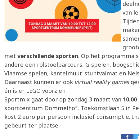
deeln
van l
Tijde
maken
same
groot
met
verschillende sporten
. Op het programma s
andere een rolstoelparcours, G-spelen, boogschi
Vlaamse spelen, kantelmuur, stuntvalmat en Nels
Daarnaast kunnen er ook
virtual reality games
ges
én is er LEGO voorzien.
Sportmix gaat door op zondag 3 maart van
10.00
sportcentrum Dommelhof, Toekomstlaan 5 in Pe
kost 2 euro per persoon inclusief consumptie. In
gebeurt ter plaatse.