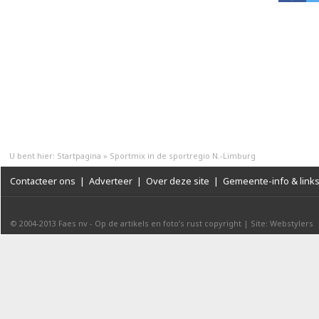
U bent hier:
Startpagina
»
Sportmix in de sportregio N.-Limburg
Contacteer ons
|
Adverteer
|
Over deze site
|
Gemeente-info & link
© 2004-2013
Faes nv
-
Op de artikels en foto’s rust copyright
|
Site: Webstylers