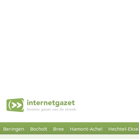
Beringen
Bocholt
Bree
Hamont-Achel
Hechtel-Ekse