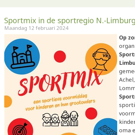
Sportmix in de sportregio N.-Limbur
Maandag 12 februari 2024
Op zo
organ
Sport
Limb
geme
Achel,
Lomme
Sport
sport
voorm
kinde
oma e