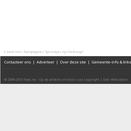
U bent hier:
Startpagina
»
Sprookjes zijn bedreigd
Contacteer ons
|
Adverteer
|
Over deze site
|
Gemeente-info & link
© 2004-2013
Faes nv
-
Op de artikels en foto’s rust copyright
|
Site: Webstylers