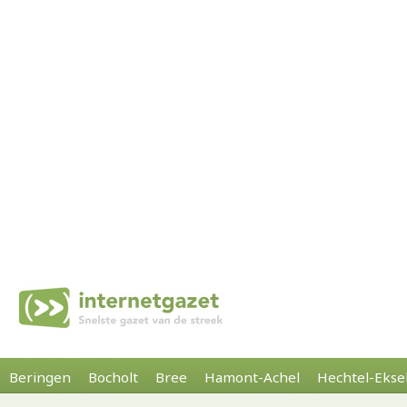
Beringen
Bocholt
Bree
Hamont-Achel
Hechtel-Ekse