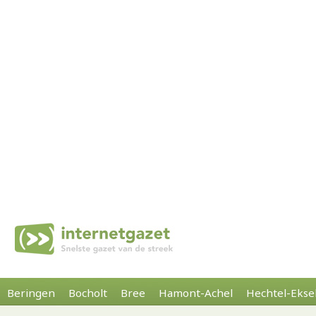
Beringen
Bocholt
Bree
Hamont-Achel
Hechtel-Ekse