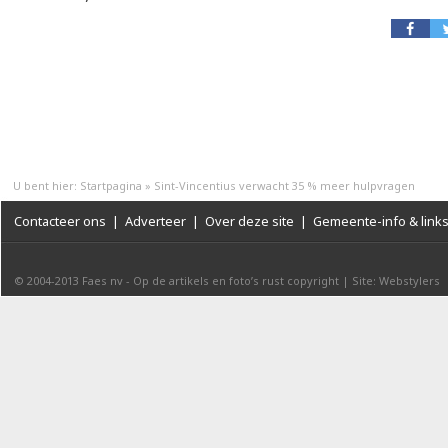
U bent hier:
Startpagina
»
Sint-Vincentius verwacht 35 % meer hulpvragen
Contacteer ons
|
Adverteer
|
Over deze site
|
Gemeente-info & link
© 2004-2013
Faes nv
-
Op de artikels en foto’s rust copyright
|
Site: Webstylers