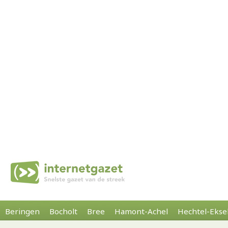
Beringen
Bocholt
Bree
Hamont-Achel
Hechtel-Ekse