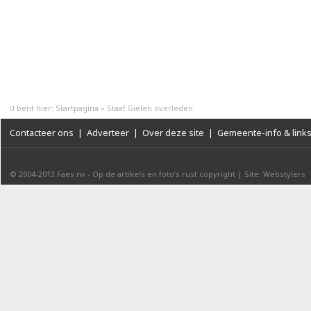
U bent hier:
Startpagina
»
Staaf Gielen overleden
Contacteer ons
|
Adverteer
|
Over deze site
|
Gemeente-info & link
© 2004-2013
Faes nv
-
Op de artikels en foto’s rust copyright
|
Site: Webstylers