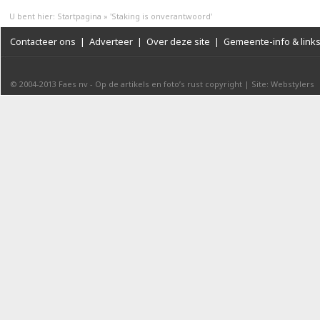
U bent hier:
Startpagina
»
'Staking is onverantwoord'
Contacteer ons
|
Adverteer
|
Over deze site
|
Gemeente-info & link
© 2004-2013
Faes nv
-
Op de artikels en foto’s rust copyright
|
Site: Webstylers