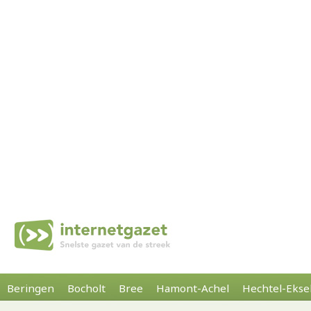
Beringen
Bocholt
Bree
Hamont-Achel
Hechtel-Ekse