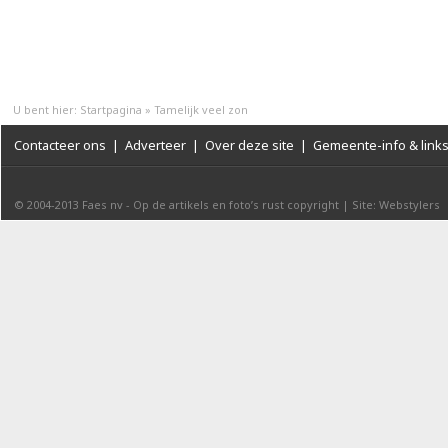
U bent hier:
Startpagina
»
Tamelijk veel zon
Contacteer ons
|
Adverteer
|
Over deze site
|
Gemeente-info & link
© 2004-2013
Faes nv
-
Op de artikels en foto’s rust copyright
|
Site: Webstylers