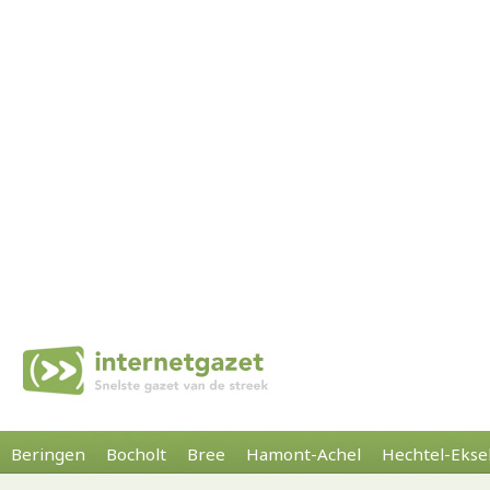
Beringen
Bocholt
Bree
Hamont-Achel
Hechtel-Ekse