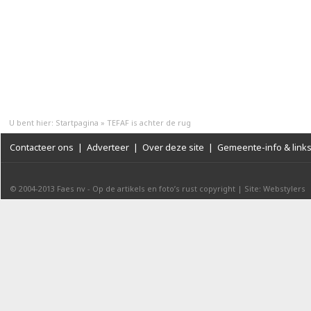
U bent hier:
Startpagina
»
TEFAF is achter de rug
Contacteer ons
|
Adverteer
|
Over deze site
|
Gemeente-info & link
© 2004-2013
Faes nv
-
Op de artikels en foto’s rust copyright
|
Site: Webstylers