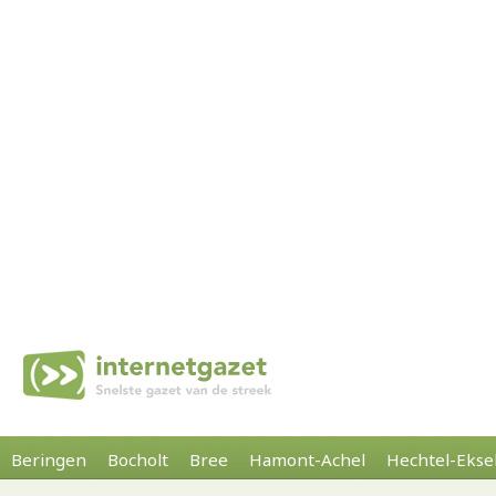
Beringen
Bocholt
Bree
Hamont-Achel
Hechtel-Ekse