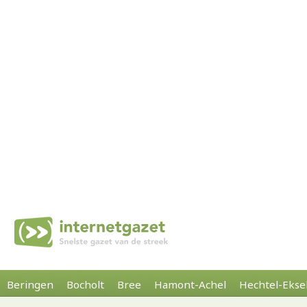
Beringen
Bocholt
Bree
Hamont-Achel
Hechtel-Ekse