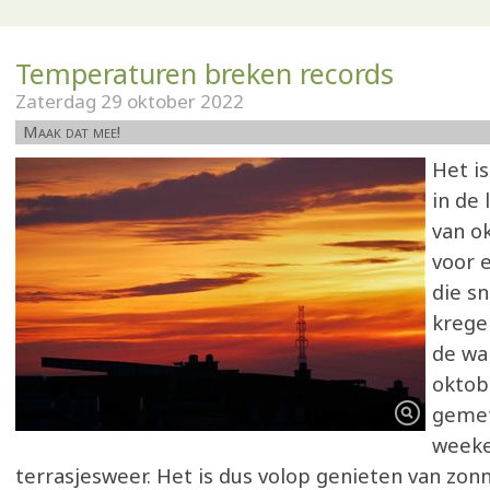
Temperaturen breken records
Zaterdag 29 oktober 2022
Maak dat mee!
Het i
in de
van o
voor 
die s
krege
de wa
oktob
gemet
weeke
terrasjesweer. Het is dus volop genieten van zo