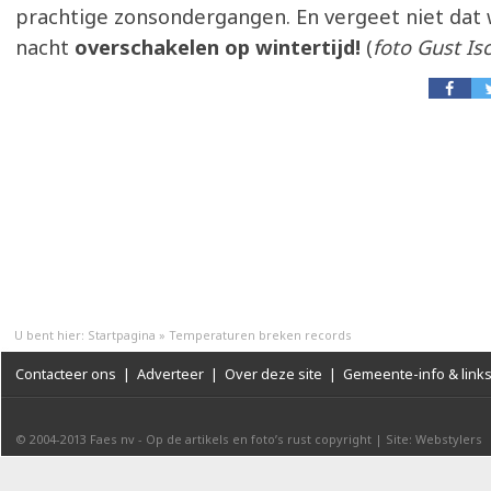
prachtige zonsondergangen. En vergeet niet da
nacht
overschakelen op wintertijd!
(
foto Gust Is
U bent hier:
Startpagina
»
Temperaturen breken records
Contacteer ons
|
Adverteer
|
Over deze site
|
Gemeente-info & link
© 2004-2013
Faes nv
-
Op de artikels en foto’s rust copyright
|
Site: Webstylers