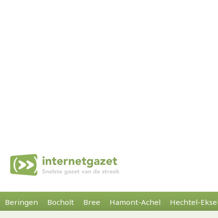
Beringen
Bocholt
Bree
Hamont-Achel
Hechtel-Ekse