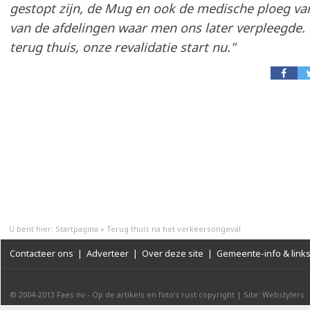
gestopt zijn, de Mug en ook de medische ploeg va
van de afdelingen waar men ons later verpleegde. 
terug thuis, onze revalidatie start nu."
U bent hier:
Startpagina
»
Terug thuis na het verkeersongeval
Contacteer ons
|
Adverteer
|
Over deze site
|
Gemeente-info & link
© 2004-2013
Faes nv
-
Op de artikels en foto’s rust copyright
|
Site: Webstylers