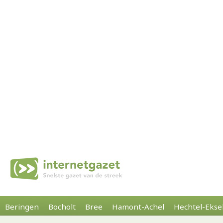
Beringen
Bocholt
Bree
Hamont-Achel
Hechtel-Ekse