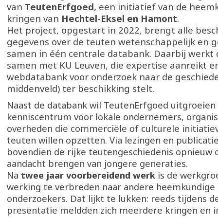
van
TeutenErfgoed
, een initiatief van de hee
kringen van
Hechtel-Eksel en Hamont
.
Het project, opgestart in 2022, brengt alle bes
gegevens over de teuten wetenschappelijk en g
samen in één centrale databank. Daarbij werkt
samen met KU Leuven, die expertise aanreikt e
webdatabank voor onderzoek naar de geschiede
middenveld) ter beschikking stelt.
Naast de databank wil TeutenErfgoed uitgroeien
kenniscentrum voor lokale ondernemers, organis
overheden die commerciële of culturele initiatie
teuten willen opzetten. Via lezingen en publicati
bovendien de rijke teutengeschiedenis opnieuw 
aandacht brengen van jongere generaties.
Na
twee jaar voorbereidend werk
is de werkgro
werking te verbreden naar andere heemkundige 
onderzoekers. Dat lijkt te lukken: reeds tijdens d
presentatie meldden zich meerdere kringen en i