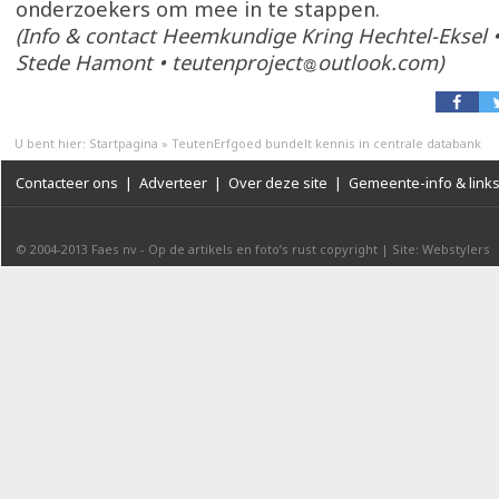
onderzoekers om mee in te stappen.
(Info & contact Heemkundige Kring Hechtel-Eksel 
Stede Hamont • teutenproject
outlook.com)
U bent hier:
Startpagina
»
TeutenErfgoed bundelt kennis in centrale databank
Contacteer ons
|
Adverteer
|
Over deze site
|
Gemeente-info & link
© 2004-2013
Faes nv
-
Op de artikels en foto’s rust copyright
|
Site: Webstylers