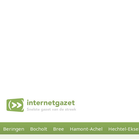
Beringen
Bocholt
Bree
Hamont-Achel
Hechtel-Ekse