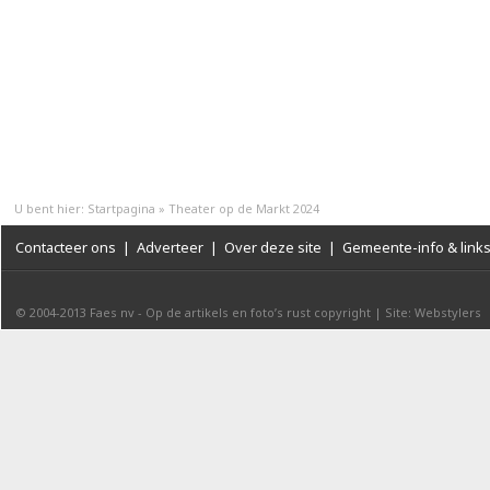
U bent hier:
Startpagina
»
Theater op de Markt 2024
Contacteer ons
|
Adverteer
|
Over deze site
|
Gemeente-info & link
© 2004-2013
Faes nv
-
Op de artikels en foto’s rust copyright
|
Site: Webstylers