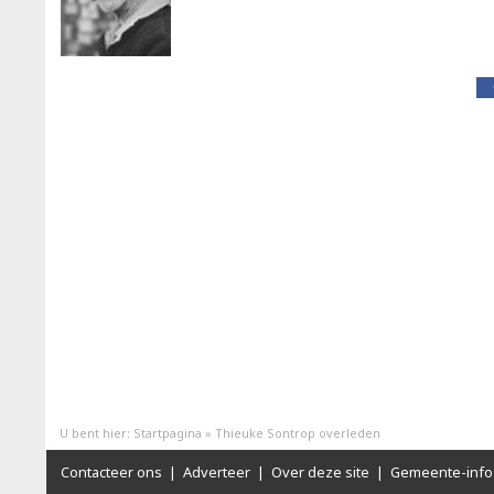
U bent hier:
Startpagina
»
Thieuke Sontrop overleden
Contacteer ons
|
Adverteer
|
Over deze site
|
Gemeente-info 