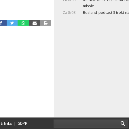
missie
Za 8/08
Bosland-podcast 3 trekt na
& links
|
GDPR