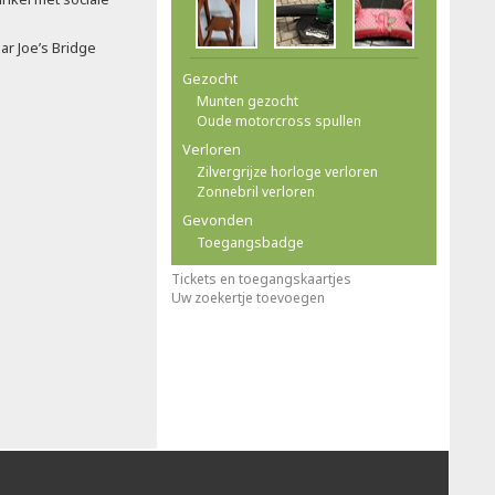
ar Joe’s Bridge
Gezocht
Munten gezocht
Oude motorcross spullen
Verloren
Zilvergrijze horloge verloren
Zonnebril verloren
Gevonden
Toegangsbadge
Tickets en toegangskaartjes
Uw zoekertje toevoegen