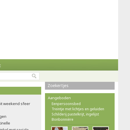
t
Zoekertjes
Aangeboden
dit weekend sfeer
Eenpersoonsbed
Treintje met lichtjes en geluiden
Schilderij pastelkrijt, ingelijst
ngen
Bonbonnière
inelle
inkel met sociale