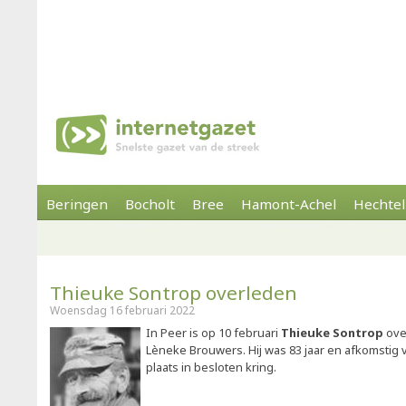
Beringen
Bocholt
Bree
Hamont-Achel
Hechtel
Thieuke Sontrop overleden
Woensdag 16 februari 2022
In Peer is op 10 februari
Thieuke Sontrop
ove
Lèneke Brouwers. Hij was 83 jaar en afkomstig v
plaats in besloten kring.