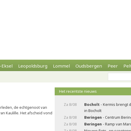
-Eksel
Leopoldsburg
Lommel
Oudsbergen
Peer
Pel
Het recentste nieuws
Za 8/08
Bocholt
- Kermis brengt 
rleden, de echtgenoot van
in Bocholt
an Kaulille. Het afscheid vond
Za 8/08
Beringen
- Centrum Beri
Za 8/08
Beringen
- Ramp van Marc
Za 8/08
Nieuwe fiets- en scooterw