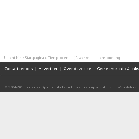
U bent hier:
Startpagina
»
Tien procent blijft werken na pensionering
Contacteer ons
|
Adverteer
|
Over deze site
|
Gemeente-info & link
© 2004-2013
Faes nv
-
Op de artikels en foto’s rust copyright
|
Site: Webstylers