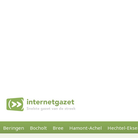
Beringen
Bocholt
Bree
Hamont-Achel
Hechtel-Ekse