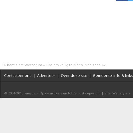
U bent hier:
Startpagina
»
Tips om veilig te rijden in de sneeuw
Contacteer ons
|
Adverteer
|
Over deze site
|
Gemeente-info & link
© 2004-2013
Faes nv
-
Op de artikels en foto’s rust copyright
|
Site: Webstylers