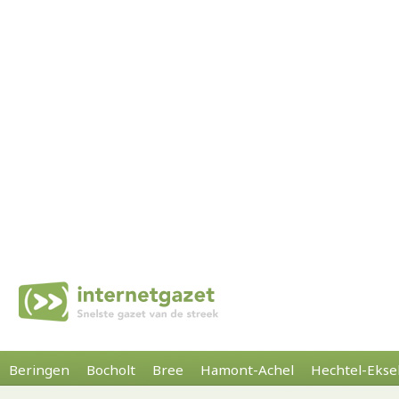
Beringen
Bocholt
Bree
Hamont-Achel
Hechtel-Ekse