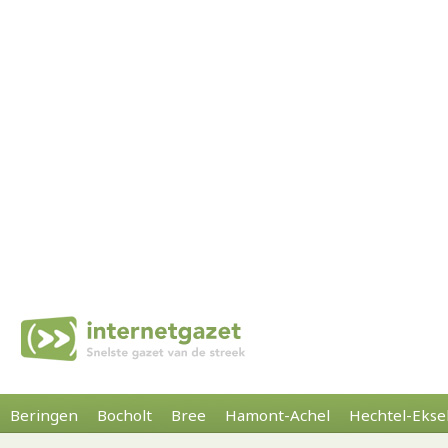
Beringen
Bocholt
Bree
Hamont-Achel
Hechtel-Ekse