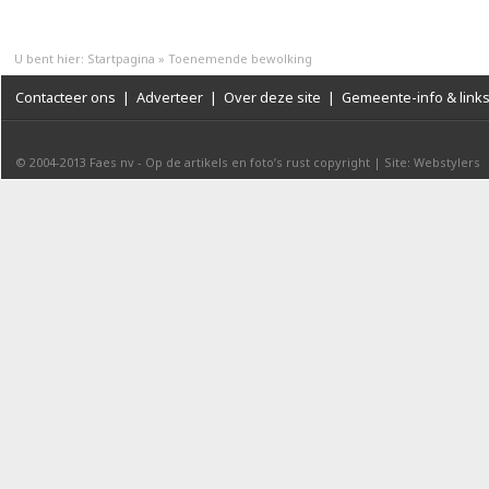
U bent hier:
Startpagina
»
Toenemende bewolking
Contacteer ons
|
Adverteer
|
Over deze site
|
Gemeente-info & link
© 2004-2013
Faes nv
-
Op de artikels en foto’s rust copyright
|
Site: Webstylers