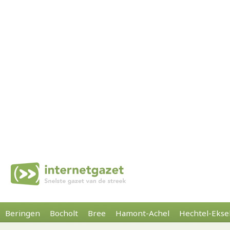
Beringen
Bocholt
Bree
Hamont-Achel
Hechtel-Ekse