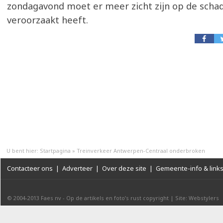
zondagavond moet er meer zicht zijn op de scha
veroorzaakt heeft.
U bent hier:
Startpagina
»
Treinverkeer Antwerpen-Centraal onderbroken
Contacteer ons
|
Adverteer
|
Over deze site
|
Gemeente-info & link
© 2004-2013
Faes nv
-
Op de artikels en foto’s rust copyright
|
Site: Webstylers