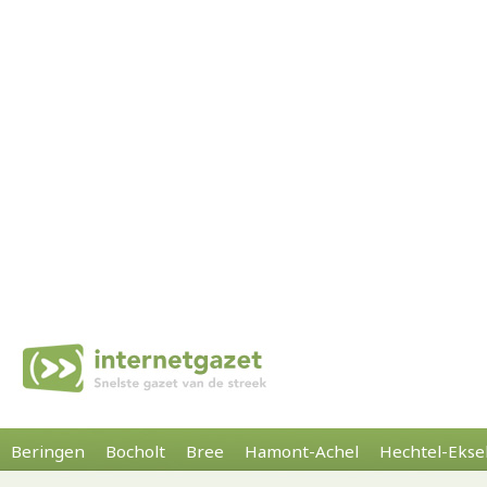
Beringen
Bocholt
Bree
Hamont-Achel
Hechtel-Ekse