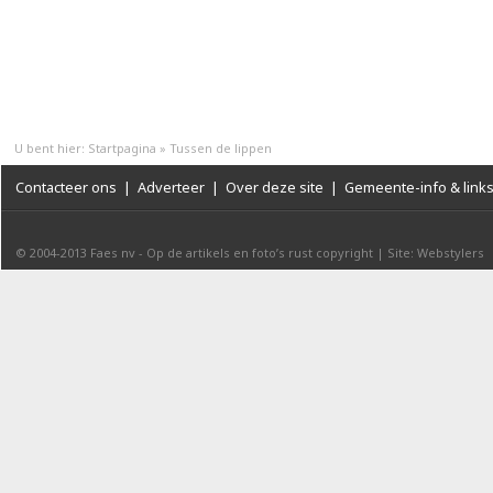
U bent hier:
Startpagina
»
Tussen de lippen
Contacteer ons
|
Adverteer
|
Over deze site
|
Gemeente-info & link
© 2004-2013
Faes nv
-
Op de artikels en foto’s rust copyright
|
Site: Webstylers