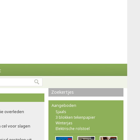
t
Zoekertjes
Aangeboden
bie overleden
Sjaals
3 blokken tekenpapier
Winterjas
 cel voor slagen
Elektrische rolstoel
iaal gestolen uit