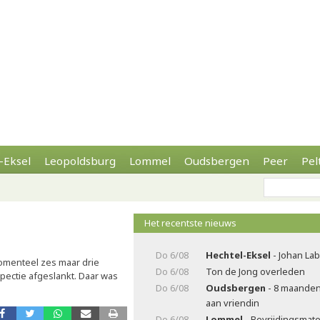
-Eksel
Leopoldsburg
Lommel
Oudsbergen
Peer
Pel
Het recentste nieuws
Do 6/08
Hechtel-Eksel
- Johan La
 momenteel zes maar drie
Do 6/08
Ton de Jong overleden
pectie afgeslankt. Daar was
Do 6/08
Oudsbergen
- 8 maanden
aan vriendin
Do 6/08
Lommel
- Bevrijdingsmater