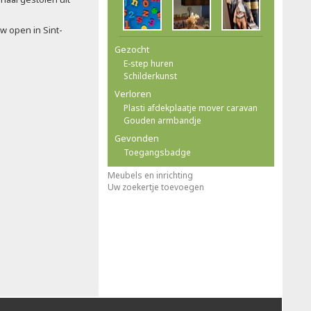
w open in Sint-
Gezocht
E-step huren
Schilderkunst
Verloren
Plasti afdekplaatje mover caravan
Gouden armbandje
Gevonden
Toegangsbadge
Meubels en inrichting
Uw zoekertje toevoegen