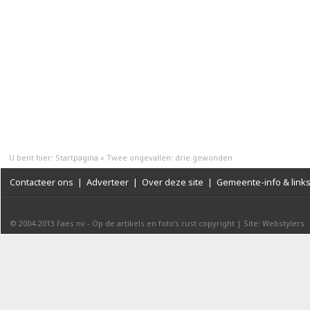
U bent hier:
Startpagina
»
Twee ongevallen: drie gewonden
Contacteer ons
|
Adverteer
|
Over deze site
|
Gemeente-info & link
© 2004-2013
Faes nv
-
Op de artikels en foto’s rust copyright
|
Site: Webstylers