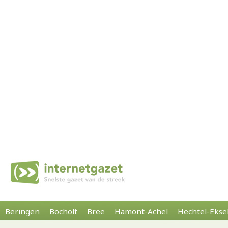
Beringen
Bocholt
Bree
Hamont-Achel
Hechtel-Ekse