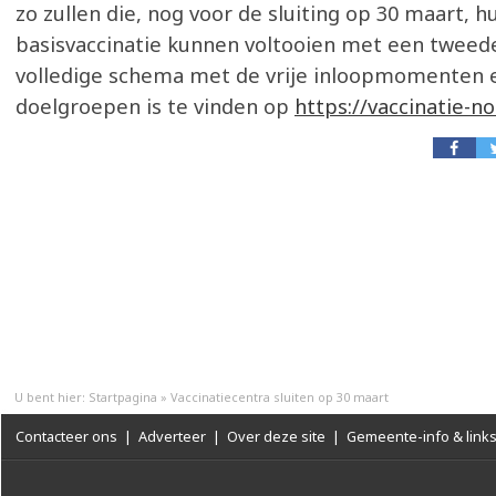
zo zullen die, nog voor de sluiting op 30 maart, h
basisvaccinatie kunnen voltooien met een tweede
volledige schema met de vrije inloopmomenten e
doelgroepen is te vinden op
https://vaccinatie-n
U bent hier:
Startpagina
»
Vaccinatiecentra sluiten op 30 maart
Contacteer ons
|
Adverteer
|
Over deze site
|
Gemeente-info & link