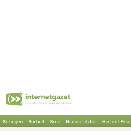
Beringen
Bocholt
Bree
Hamont-Achel
Hechtel-Ekse