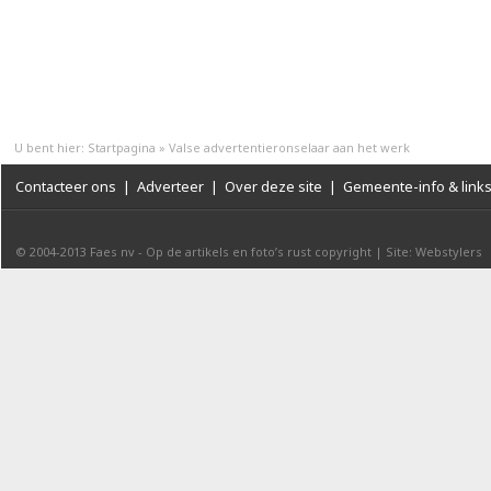
U bent hier:
Startpagina
»
Valse advertentieronselaar aan het werk
Contacteer ons
|
Adverteer
|
Over deze site
|
Gemeente-info & link
© 2004-2013
Faes nv
-
Op de artikels en foto’s rust copyright
|
Site: Webstylers