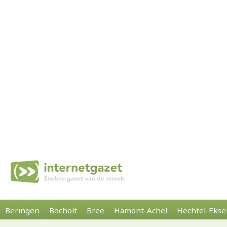
Beringen
Bocholt
Bree
Hamont-Achel
Hechtel-Ekse