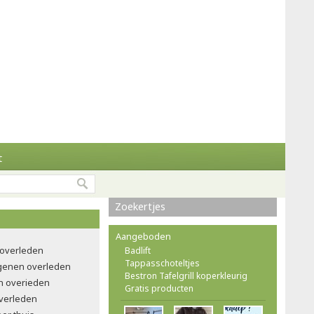
t
Zoekertjes
Aangeboden
 overleden
Badlift
Tappasschoteltjes
ngenen overleden
Bestron Tafelgrill koperkleurig
n overieden
Gratis producten
verleden