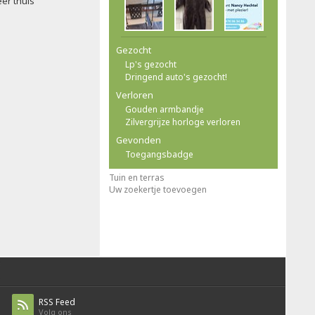
eer thuis
Gezocht
Lp's gezocht
Dringend auto's gezocht!
Verloren
Gouden armbandje
Zilvergrijze horloge verloren
Gevonden
Toegangsbadge
Tuin en terras
Uw zoekertje toevoegen
RSS Feed
Volg ons