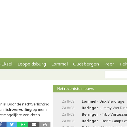
-Eksel
Leopoldsburg
Lommel
Oudsbergen
Peer
Pel
Het recentste nieuws
Za 8/08
Lommel
- Dick Bierdrager
nis
. Door de nachtverlichting
Za 8/08
Beringen
- Jimmy Van Di
van
lichtvervuiling
op mens
Za 8/08
Beringen
- Tibo Vertesse
 mogelijk te verlichten.
Za 8/08
Beringen
- René Camps o