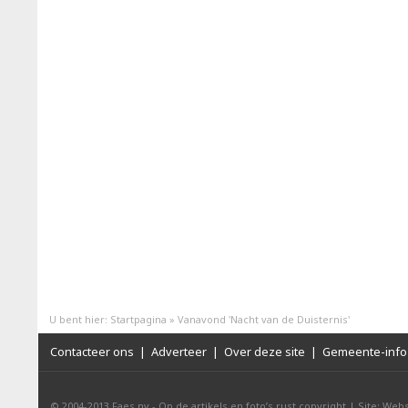
U bent hier:
Startpagina
»
Vanavond 'Nacht van de Duisternis'
Contacteer ons
|
Adverteer
|
Over deze site
|
Gemeente-info 
© 2004-2013
Faes nv
-
Op de artikels en foto’s rust copyright
|
Site: Webs