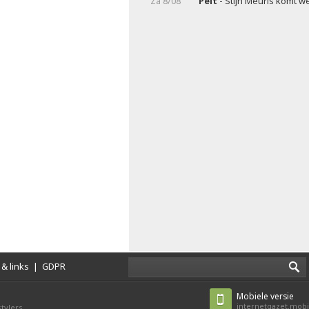
Za 8/08
Pelt
- Stijn Meuris komt w
& links
|
GDPR
Mobiele versie
internetgazet.mobi
tylers