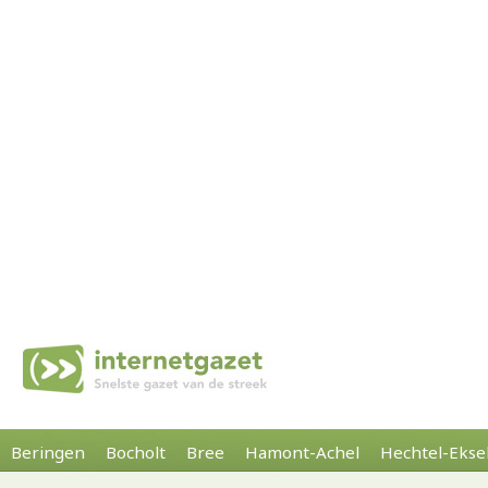
Beringen
Bocholt
Bree
Hamont-Achel
Hechtel-Ekse