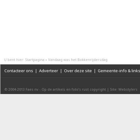
U bent hier:
Startpagina
»
Vandaag was het Bokkenrijdersdag
Contacteer ons
|
Adverteer
|
Over deze site
|
Gemeente-info & link
© 2004-2013
Faes nv
-
Op de artikels en foto’s rust copyright
|
Site: Webstylers