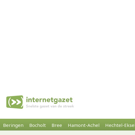
Beringen
Bocholt
Bree
Hamont-Achel
Hechtel-Ekse