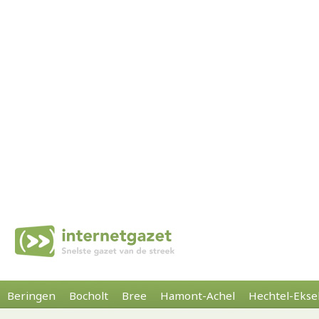
Beringen
Bocholt
Bree
Hamont-Achel
Hechtel-Ekse