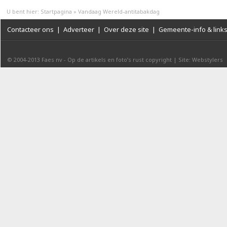
U bent hier:
Startpagina
»
Vandaag Wereld-antitabakdag
Contacteer ons
|
Adverteer
|
Over deze site
|
Gemeente-info & link
© 2004-2013
Faes nv
-
Op de artikels en foto’s rust copyright
|
Site: Webstylers